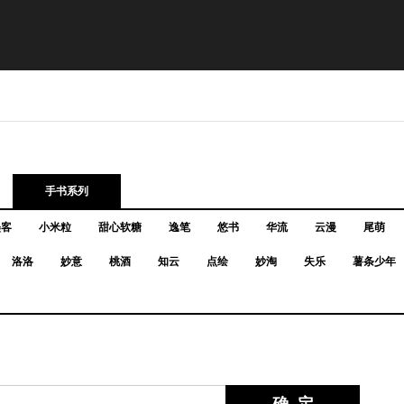
手书系列
墨客
小米粒
甜心软糖
逸笔
悠书
华流
云漫
尾萌
洛洛
妙意
桃酒
知云
点绘
妙淘
失乐
薯条少年