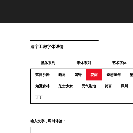
造字工房字体详情
黑体系列
宋体系列
艺术字体
落日沙滩
猫尾
闻野
花雨
奇想童年
知夏森林
芝士少女
元气泡泡
简言
风川
丁丁
输入文字，即时体验：