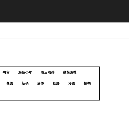
书言
海岛少年
雨后清茶
薄荷海盐
喜悠
新俏
瑜悦
拙影
漫语
情书