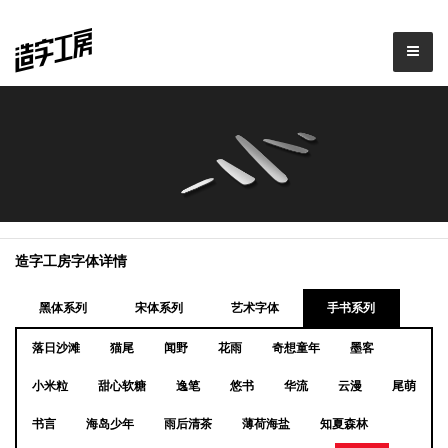
造字工房字体详情
黑体系列
宋体系列
艺术字体
手书系列
落日沙滩
猫尾
闻野
花雨
奇想童年
墨客
小米粒
甜心软糖
逸笔
悠书
华流
云漫
尾萌
书言
海岛少年
雨后清茶
薄荷海盐
知夏森林