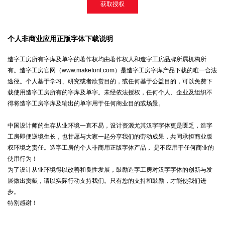
获取授权
个人非商业应用正版字体下载说明
造字工房所有字库及单字的著作权均由著作权人和造字工房品牌所属机构所
有。造字工房官网（www.makefont.com）是造字工房字库产品下载的唯一合法
途径。个人基于学习、研究或者欣赏目的，或任何基于公益目的，可以免费下
载使用造字工房所有的字库及单字。未经依法授权，任何个人、企业及组织不
得将造字工房字库及输出的单字用于任何商业目的或场景。
中国设计师的生存从业环境一直不易，设计资源尤其汉字字体更是匮乏，造字
工房即便逆境生长，也甘愿与大家一起分享我们的劳动成果，共同承担商业版
权环境之责任。造字工房的个人非商用正版字体产品， 是不应用于任何商业的
使用行为！
为了设计从业环境得以改善和良性发展，鼓励造字工房对汉字字体的创新与发
展做出贡献，请以实际行动支持我们。只有您的支持和鼓励，才能使我们进
步。
特别感谢！