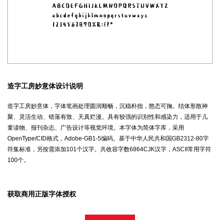
造字工房妙意体设计说明
造字工房妙意体，字体笔画处理圆润顺畅，沉稳朴拙，憨态可掬。结体形散神
聚、灵活生动、错落有致、天真烂漫。具有较强的识别性和感染力，适用于儿
童读物、报刊杂志、广告设计等视觉环境。本字体为简体字库，采用
OpenType/CID格式，Adobe-GB1-5编码。基于中华人民共和国GB2312-80字
符集标准，另按需添加101个汉字。共收容字数6864CJK汉字，ASCII常用字符
100个。
获取商用正版字体授权