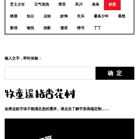
芝士少女
元气泡泡
简言
风川
洛洛
妙意
桃酒
知云
点绘
妙淘
失乐
薯条少年
喜悠
新俏
瑜悦
拙影
漫语
情书
丁丁
输入文字，即时体验：
如果这款字体不能满足您的需求，请点击了解字形高端定制……