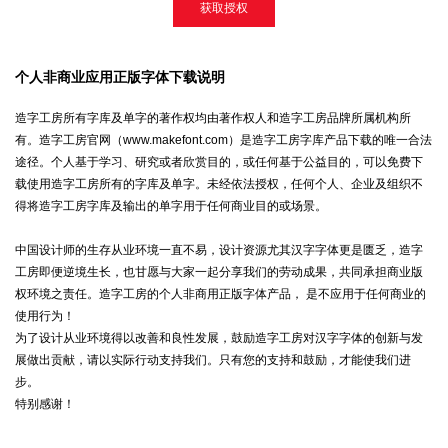
获取授权
个人非商业应用正版字体下载说明
造字工房所有字库及单字的著作权均由著作权人和造字工房品牌所属机构所
有。造字工房官网（www.makefont.com）是造字工房字库产品下载的唯一合法
途径。个人基于学习、研究或者欣赏目的，或任何基于公益目的，可以免费下
载使用造字工房所有的字库及单字。未经依法授权，任何个人、企业及组织不
得将造字工房字库及输出的单字用于任何商业目的或场景。
中国设计师的生存从业环境一直不易，设计资源尤其汉字字体更是匮乏，造字
工房即便逆境生长，也甘愿与大家一起分享我们的劳动成果，共同承担商业版
权环境之责任。造字工房的个人非商用正版字体产品， 是不应用于任何商业的
使用行为！
为了设计从业环境得以改善和良性发展，鼓励造字工房对汉字字体的创新与发
展做出贡献，请以实际行动支持我们。只有您的支持和鼓励，才能使我们进
步。
特别感谢！