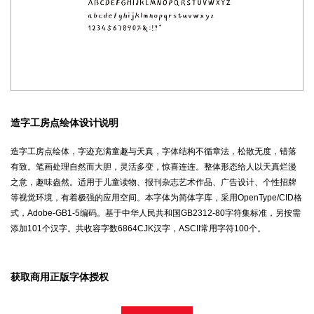
造字工房点绘体设计说明
造字工房点绘体，字迹充满童趣与天真，字体结构不循章法，松散无度，错落
有致。笔画处理自然而大胆，灵活多变，惊喜连连。整体形态给人以天真烂漫
之意，趣味盎然。适用于儿童读物、报刊杂志艺术作品、广告设计、个性招牌
等视觉环境，有着极强的应用空间。本字体为简体字库，采用OpenType/CID格
式，Adobe-GB1-5编码。基于中华人民共和国GB2312-80字符集标准，另按需
添加101个汉字。共收容字数6864CJK汉字，ASCII常用字符100个。
获取商用正版字体授权