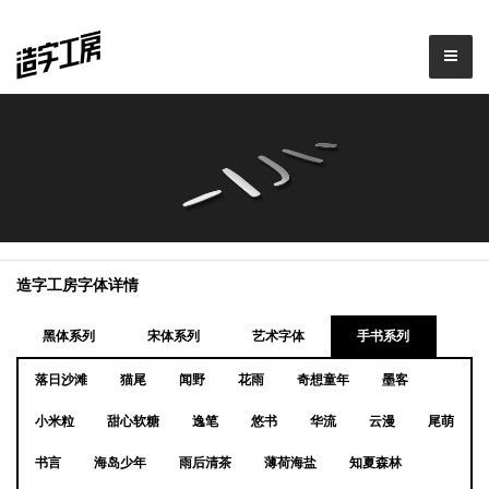
造字工房字体详情
黑体系列
宋体系列
艺术字体
手书系列
落日沙滩
猫尾
闻野
花雨
奇想童年
墨客
小米粒
甜心软糖
逸笔
悠书
华流
云漫
尾萌
书言
海岛少年
雨后清茶
薄荷海盐
知夏森林