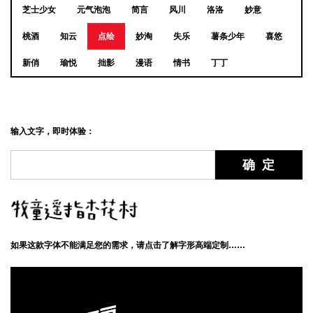
芝士少女
元气泡泡
简言
风川
洛洛
妙意
桃酒
知云
点绘
妙淘
失乐
薯条少年
喜悠
新俏
瑜悦
拙影
漫语
情书
丁丁
输入文字，即时体验：
如果这款字体不能满足您的需求，请点击了解字形高端定制……