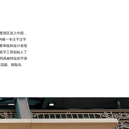
度假区进入中国，
内唯一专注于汉字
察审核和设计表现
造字工房创始人丁
不同风格特征的字形
想花园、探险岛、