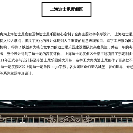
上海迪士尼度假区
房为上海迪士尼度假区和迪士尼乐园精心定制了全案主题汉字字形设计。 上海迪士尼
切入和诉求点，将汉字文化的设计体现列入了重要的创意表现项目。造字工房做为国
机构， 得到了以创新为核心竞争力的迪士尼乐园建设团队的高度关注，并在一年的考
出，整个设计得到了迪士尼的高度评价。 上海迪士尼度假区全部主题项目字形定制由
011年正式参与设计起至今迪士尼乐园盛大开幕，造字工房共为迪士尼创作了百余款
海迪士尼度假区和上海迪士尼乐园Logo字形，各大园区奇幻童话城堡、梦幻世界、奇
等系列主题字形设计。