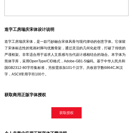
造字工房瑞庆宋体设计说明
造字工房瑞庆宋体，是一款巧妙融合宋体风骨与现代律动的创意字体。它保留
了宋体标志性的笔画衬脚与优雅骨架，通过灵活的几何化处理，打破了传统的
严谨框架。非常适合用于追求人文质感与当代设计感相结合的场合。本字体为
简体字库，采用OpenType/CID格式，Adobe-GB1-5编码。基于中华人民共和
国GB2312-80字符集标准，另按需添加101个汉字。共收容字数6864CJK汉
字，ASCII常用字符100个。
获取商用正版字体授权
获取授权