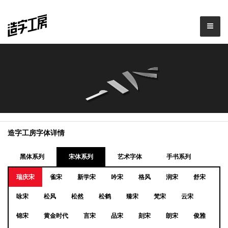
造字工房字体详情
黑体系列
宋体系列
艺术字体
手书系列
瑞庆宋
雀宋
新学宋
吟宋
格风
润宋
舒宋
咏宋
松风
松然
松鹤
臻宋
梵宋
云宋
锦宋
黄金时代
言宋
品宋
刻宋
朗宋
俊雅