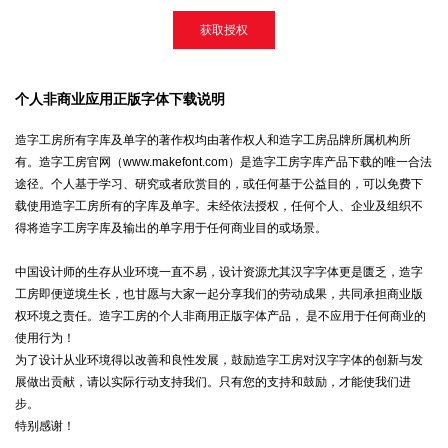
获取授权
个人非商业应用正版字体下载说明
造字工房所有字库及单字的著作权均由著作权人和造字工房品牌所属机构所
有。造字工房官网（www.makefont.com）是造字工房字库产品下载的唯一合法
途径。个人基于学习、研究或者欣赏目的，或任何基于公益目的，可以免费下
载使用造字工房所有的字库及单字。未经依法授权，任何个人、企业及组织不
得将造字工房字库及输出的单字用于任何商业目的或场景。
中国设计师的生存从业环境一直不易，设计资源尤其汉字字体更是匮乏，造字
工房即便逆境生长，也甘愿与大家一起分享我们的劳动成果，共同承担商业版
权环境之责任。造字工房的个人非商用正版字体产品， 是不应用于任何商业的
使用行为！
为了设计从业环境得以改善和良性发展，鼓励造字工房对汉字字体的创新与发
展做出贡献，请以实际行动支持我们。只有您的支持和鼓励，才能使我们进
步。
特别感谢！