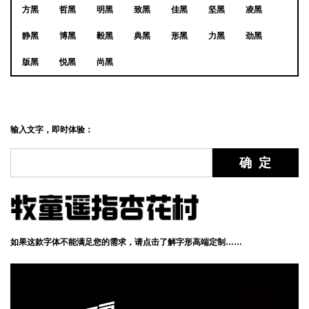
方黑
哲黑
明黑
致黑
佳黑
坚黑
凌黑
静黑
博黑
毅黑
典黑
形黑
力黑
劲黑
版黑
悦黑
尚黑
输入文字，即时体验：
如果这款字体不能满足您的需求，请点击了解字形高端定制……