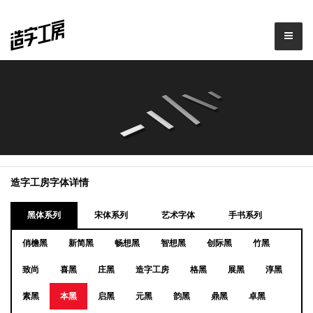
造字工房字体详情
黑体系列
宋体系列
艺术字体
手书系列
俏檐黑
新简黑
畅想黑
智想黑
创际黑
竹黑
致尚
喜黑
庄黑
造字工房
格黑
展黑
淳黑
素黑
本黑
启黑
元黑
韵黑
鼎黑
卓黑