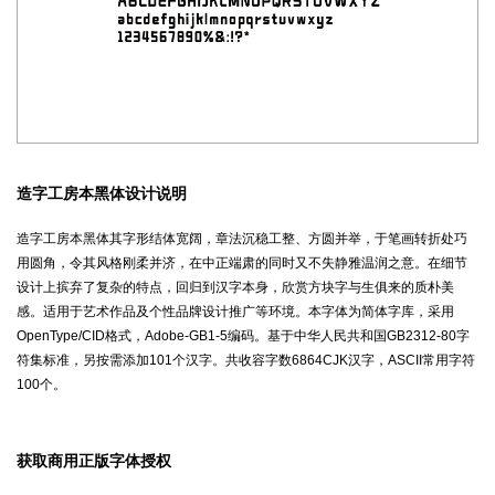
造字工房本黑体设计说明
造字工房本黑体其字形结体宽阔，章法沉稳工整、方圆并举，于笔画转折处巧
用圆角，令其风格刚柔并济，在中正端肃的同时又不失静雅温润之意。在细节
设计上摈弃了复杂的特点，回归到汉字本身，欣赏方块字与生俱来的质朴美
感。适用于艺术作品及个性品牌设计推广等环境。本字体为简体字库，采用
OpenType/CID格式，Adobe-GB1-5编码。基于中华人民共和国GB2312-80字
符集标准，另按需添加101个汉字。共收容字数6864CJK汉字，ASCII常用字符
100个。
获取商用正版字体授权