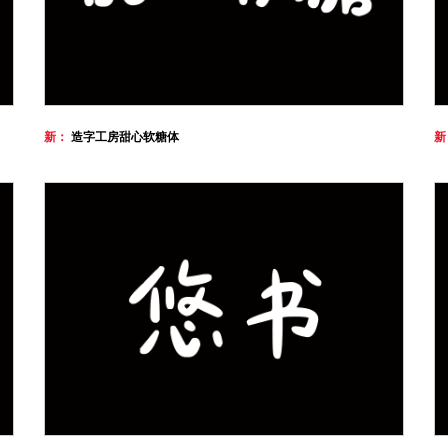
新：
造字工房甜心软糖体
新