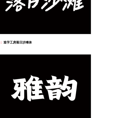
：
造字工房落日沙滩体