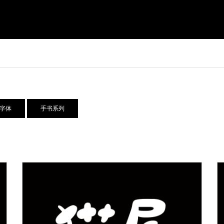
字体
手书系列