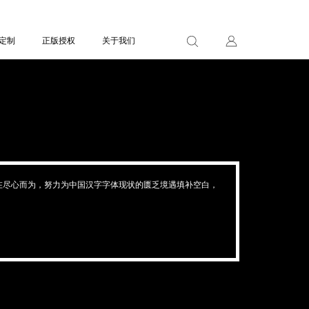
定制
定制
正版授权
正版授权
关于我们
关于我们
在尽心而为，努力为中国汉字字体现状的匮乏境遇填补空白，