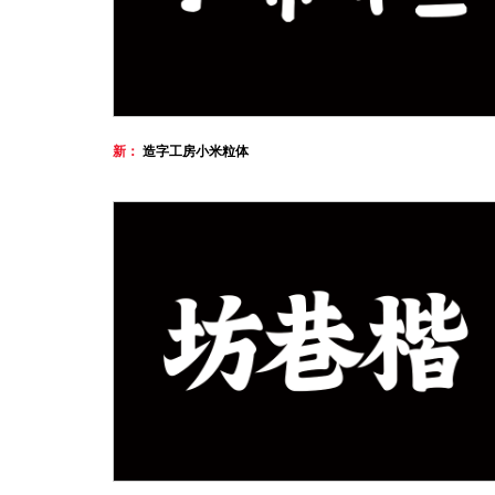
新：
造字工房小米粒体