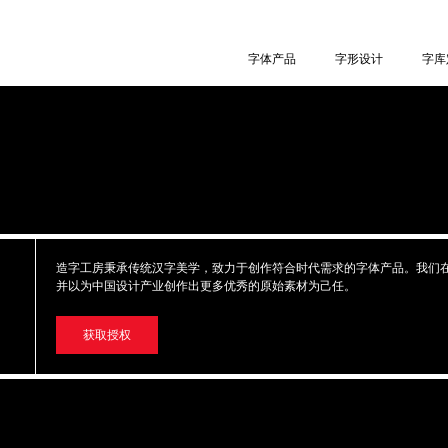
字体产品
字体产品
字形设计
字形设计
字库
字库
造字工房秉承传统汉字美学，致力于创作符合时代需求的字体产品。我们
并以为中国设计产业创作出更多优秀的原始素材为己任。
获取授权