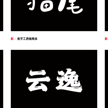
新：
造字工房猫尾体
新