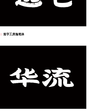
：
造字工房逸笔体