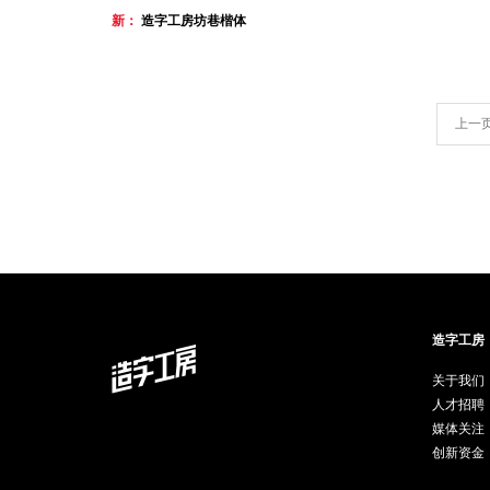
新：
造字工房坊巷楷体
上一
造字工房
关于我们
人才招聘
媒体关注
创新资金