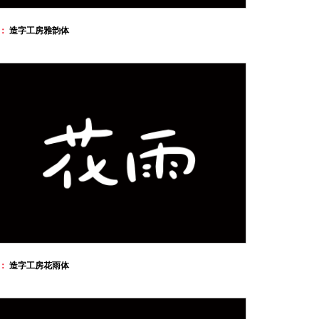
：
造字工房雅韵体
：
造字工房花雨体