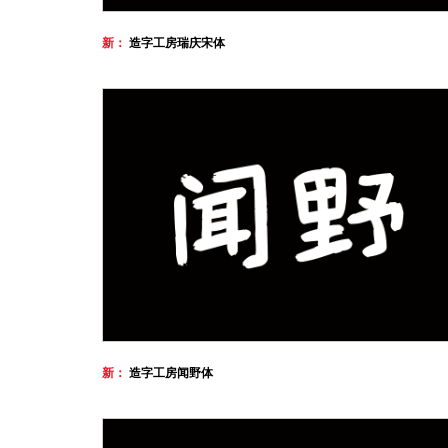
新：
造字工房瑞庆宋体
新：
造字工房闻野体